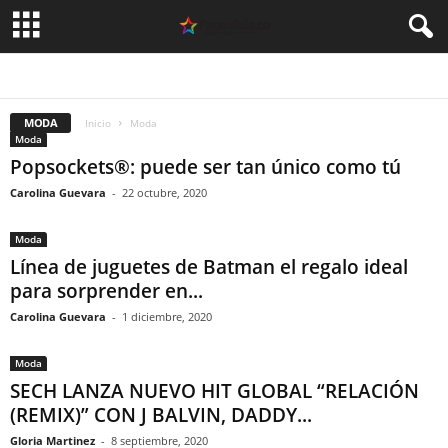
ARGENTINA
CELEBRIDADES
CINE
COLOMBIA
DEPORTES
ESPAÑA
FASHION
MEXICO
MODA
MUSICA
PERU
SIN CATEGORÍA
TEATRO
TECNOLOGIA
TELEVISION
USA
VIDEO
MODA
Inicio
Moda
Moda
Popsockets®: puede ser tan único como tú
Carolina Guevara
-
22 octubre, 2020
Moda
Línea de juguetes de Batman el regalo ideal
para sorprender en...
Carolina Guevara
-
1 diciembre, 2020
Moda
SECH LANZA NUEVO HIT GLOBAL “RELACIÓN
(REMIX)” CON J BALVIN, DADDY...
Gloria Martinez
-
8 septiembre, 2020