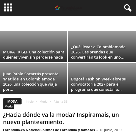
Pablo Jaramillo llevaron el second hand al
front row de Colombiamoda...
ARGENTINA
CELEBRIDADES
CINE
COLOMBIA
DEPORTES
ESPAÑA
Carolina Guevara
-
6 agosto, 2026
FASHION
MEXICO
MODA
MUSICA
PERU
SIN CATEGORÍA
TEATRO
TECNOLOGIA
TELEVISION
USA
VIDEO
¿Qué llevar a Colombiamoda
MORAT X GEF una colección para
2026? Las prendas que
quienes viven sin perderse nada
convertirán tu look en uno...
Juan Pablo Socarrás presenta
‘Matilde’ en Colombiamoda
Bogotá Fashion Week abre su
2026, una colección que viaja
convocatoria 2027 para el
por...
programa que conecta la...
MODA
Inicio
Moda
Página 33
Moda
¿Hacia dónde va la moda? Inspiramais, un
nuevo planteamiento.
Farandula.co Noticias Chismes de Farandula y famosos
-
16 junio, 2019