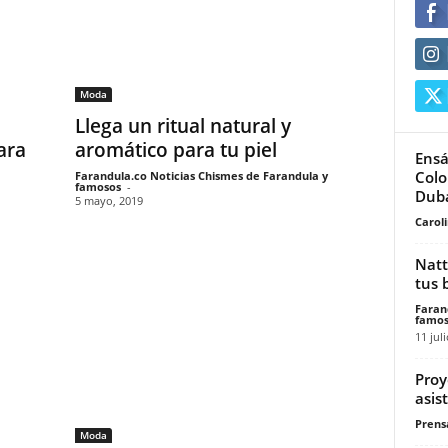
Moda
Llega un ritual natural y
ara
aromático para tu piel
Ensá
Colo
Farandula.co Noticias Chismes de Farandula y
famosos
-
Dubá
5 mayo, 2019
Carol
Natt
tus 
Faran
famos
11 jul
Proy
asis
Prensa
Moda