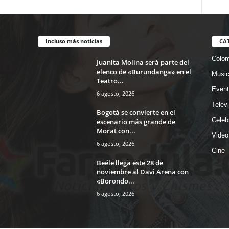
Incluso más noticias
CA
Colom
Juanita Molina será parte del
elenco de «Burundanga» en el
Musi
Teatro...
Event
6 agosto, 2026
Telev
Bogotá se convierte en el
Celeb
escenario más grande de
Morat con...
Video
6 agosto, 2026
Cine
Beéle llega este 28 de
noviembre al Davi Arena con
«Borondo...
6 agosto, 2026