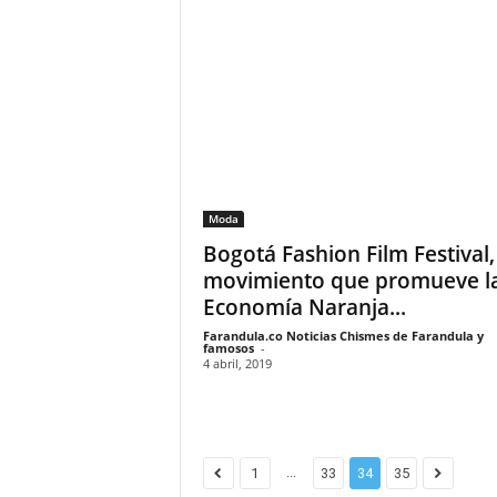
Moda
Bogotá Fashion Film Festival,
movimiento que promueve l
Economía Naranja...
Farandula.co Noticias Chismes de Farandula y
famosos
-
4 abril, 2019
...
1
33
34
35