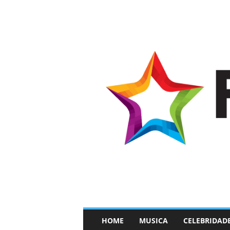
–
HOME
MUSICA
CELEBRIDAD
F