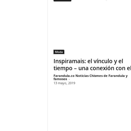
F
a
m
o
s
o
s
Moda
Inspiramais: el vínculo y el
tiempo – una conexión con el.
Farandula.co Noticias Chismes de Farandula y
famosos
-
13 mayo, 2019