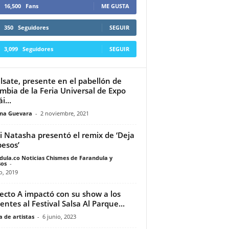
16,500
Fans
ME GUSTA
350
Seguidores
SEGUIR
3,099
Seguidores
SEGUIR
lsate, presente en el pabellón de
mbia de la Feria Universal de Expo
i...
ina Guevara
-
2 noviembre, 2021
i Natasha presentó el remix de ‘Deja
besos’
dula.co Noticias Chismes de Farandula y
os
-
io, 2019
ecto A impactó con su show a los
tentes al Festival Salsa Al Parque...
 de artistas
-
6 junio, 2023