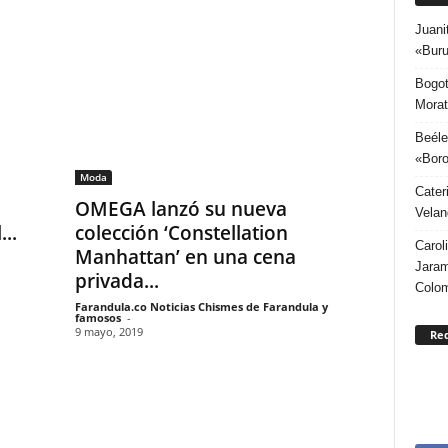
Juani
«Buru
Bogot
Morat
Beéle
«Boro
Moda
Cater
OMEGA lanzó su nueva
Velan
..
colección ‘Constellation
Carol
Manhattan’ en una cena
Jaram
privada...
Colo
Farandula.co Noticias Chismes de Farandula y
famosos
-
9 mayo, 2019
Re