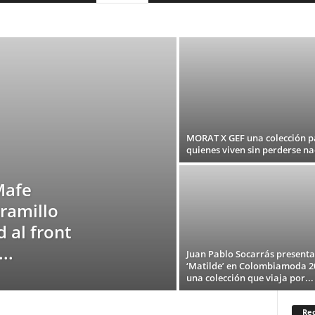
COLOMBIA
DEPORTES
ESPAÑA
FASHION
MEXICO
ORÍA
TEATRO
TECNOLOGIA
TELEVISION
USA
MORAT X GEF una colección p
quienes viven sin perderse n
Mafe
ramillo
 al front
..
Juan Pablo Socarrás presenta
‘Matilde’ en Colombiamoda 2
una colección que viaja por...
Rec