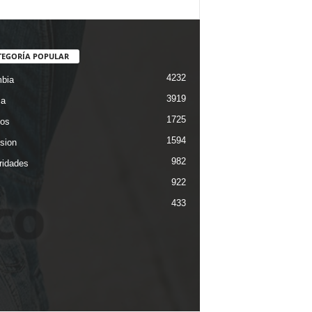
TEGORÍA POPULAR
4232
bia
3919
ca
1725
os
1594
ision
982
ridades
922
433