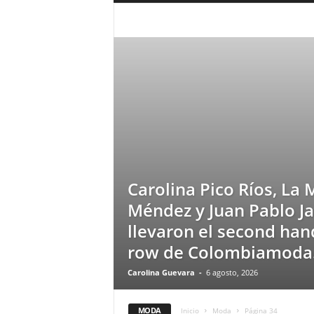
a
r
ARGENTINA
CELEBRIDADES
CINE
MODA
MUSICA
PERU
SIN CATEG
a
VIDEO
n
d
u
l
a
.
C
O
N
o
Carolina Pico Ríos, La 
t
Méndez y Juan Pablo Ja
i
llevaron el second hand
c
i
row de Colombiamoda.
a
s
Carolina Guevara
-
6 agosto, 2026
d
e
MODA
Inicio
Moda
Página 34