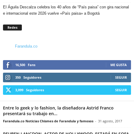
El Águila Descalza celebra los 40 años de “País paisa” con gira nacional
e internacional este 2026 vuelve «País paisa» a Bogotá
Redes
Farandula.co
16,500
Fans
ME GUSTA
350
Seguidores
SEGUIR
3,099
Seguidores
SEGUIR
Entre lo geek y lo fashion, la diseñadora Astrid Franco
presentará su trabajo en...
Farandula.co Noticias Chismes de Farandula y famosos
-
31 agosto, 2017
REUBEN LANGDON, ACTOR DE HOLLYWOOD, ESTARÁ EN SOFA