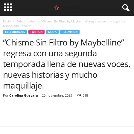
Inicio
Celebridades
“Chisme Sin Filtro by Maybelline” regresa con una segunda
temporada llena de...
CELEBRIDADES
FASHION
MODA
TELEVISION
“Chisme Sin Filtro by Maybelline”
regresa con una segunda
temporada llena de nuevas voces,
nuevas historias y mucho
maquillaje.
Por
Carolina Guevara
-
20 noviembre, 2025
518