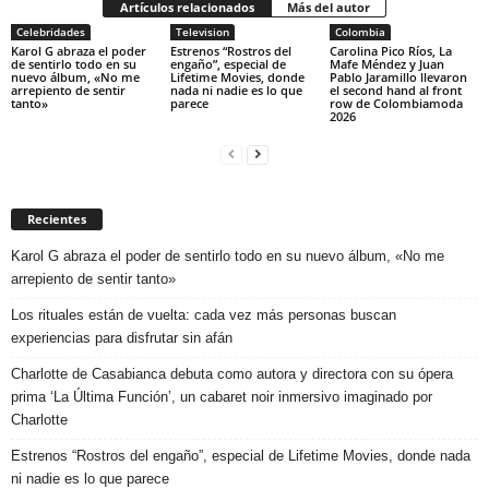
Artículos relacionados
Más del autor
Celebridades
Television
Colombia
Karol G abraza el poder
Estrenos “Rostros del
Carolina Pico Ríos, La
de sentirlo todo en su
engaño”, especial de
Mafe Méndez y Juan
nuevo álbum, «No me
Lifetime Movies, donde
Pablo Jaramillo llevaron
arrepiento de sentir
nada ni nadie es lo que
el second hand al front
tanto»
parece
row de Colombiamoda
2026
Recientes
Karol G abraza el poder de sentirlo todo en su nuevo álbum, «No me
arrepiento de sentir tanto»
Los rituales están de vuelta: cada vez más personas buscan
experiencias para disfrutar sin afán
Charlotte de Casabianca debuta como autora y directora con su ópera
prima ‘La Última Función’, un cabaret noir inmersivo imaginado por
Charlotte
Estrenos “Rostros del engaño”, especial de Lifetime Movies, donde nada
ni nadie es lo que parece