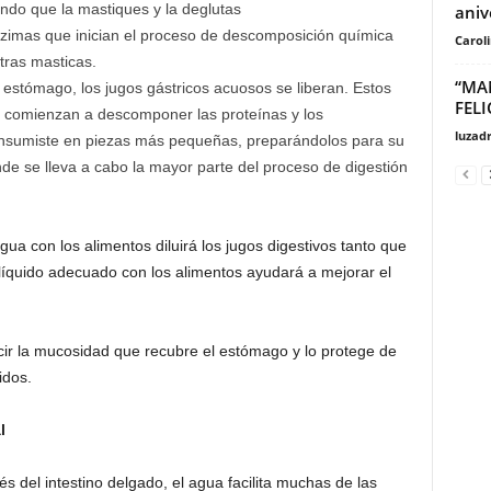
ando que la mastiques y la deglutas
aniv
nzimas que inician el proceso de descomposición química
Carol
tras masticas.
“MA
 estómago, los jugos gástricos acuosos se liberan. Estos
FEL
 comienzan a descomponer las proteínas y los
luzad
onsumiste en piezas más pequeñas, preparándolos para su
onde se lleva a cabo la mayor parte del proceso de digestión
agua con los alimentos diluirá los jugos digestivos tanto que
líquido adecuado con los alimentos ayudará a mejorar el
ir la mucosidad que recubre el estómago y lo protege de
idos.
l
 del intestino delgado, el agua facilita muchas de las