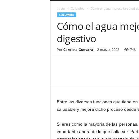
a
Inicio
Colombia
Cómo el agua mejora la salud de
r
COLOMBIA
a
Cómo el agua mejo
n
d
digestivo
u
l
a
Por
Carolina Guevara
-
2 marzo, 2022
746
.
C
O
N
o
t
i
c
Entre las diversas funciones que tiene en
i
saludable y mejora dicho proceso desde el i
a
s
Si eres como la mayoría de las personas,
d
importante ahora de lo que solía ser. Par
e