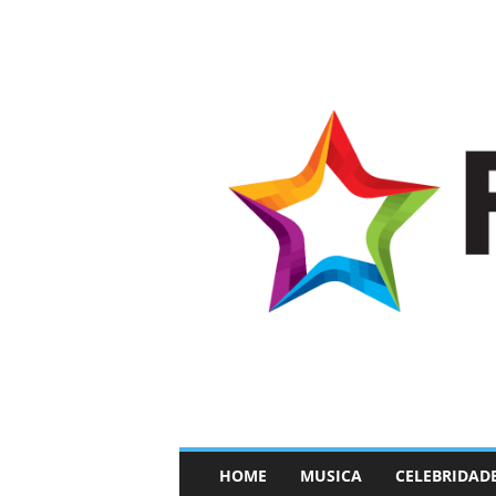
–
HOME
MUSICA
CELEBRIDAD
F