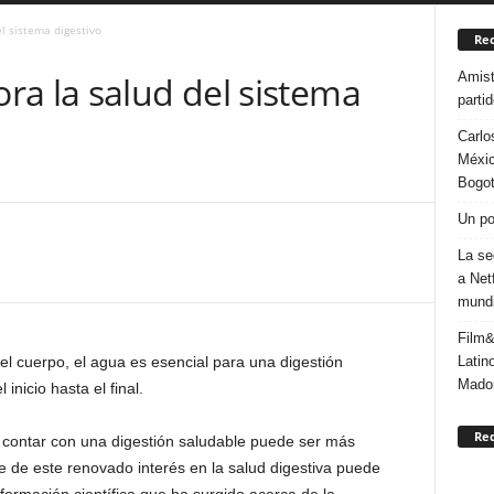
l sistema digestivo
Rec
Amist
ra la salud del sistema
parti
Carlo
Méxic
Bogo
Un po
La se
a Net
mundi
Film&
Latin
 el cuerpo, el agua es esencial para una digestión
Mado
nicio hasta el final.
Re
 contar con una digestión saludable puede ser más
te de este renovado interés en la salud digestiva puede