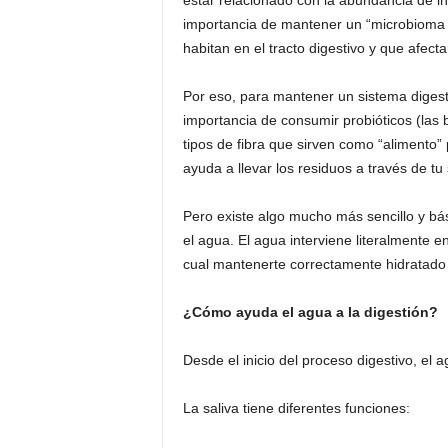
estar relacionado con la abundancia de in
F
a
importancia de mantener un “microbioma in
m
habitan en el tracto digestivo y que afect
o
s
Por eso, para mantener un sistema digesti
o
importancia de consumir probióticos (las 
s
tipos de fibra que sirven como “alimento”
ayuda a llevar los residuos a través de tu 
Pero existe algo mucho más sencillo y bá
el agua. El agua interviene literalmente e
cual mantenerte correctamente hidratado 
¿Cómo ayuda el agua a la digestión?
Desde el inicio del proceso digestivo, el 
La saliva tiene diferentes funciones: