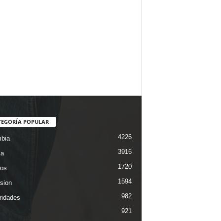
TEGORÍA POPULAR
4226
bia
3916
ca
1720
os
1594
ision
982
ridades
921