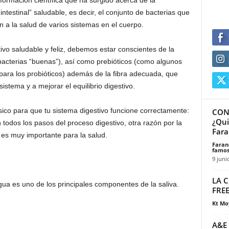
formación científica que ha surgido acerca de la
testinal” saludable, es decir, el conjunto de bacterias que
an a la salud de varios sistemas en el cuerpo.
vo saludable y feliz, debemos estar conscientes de la
bacterias “buenas”), así como prebióticos (como algunos
 para los probióticos) además de la fibra adecuada, que
sistema y a mejorar el equilibrio digestivo.
sico para que tu sistema digestivo funcione correctamente:
CONC
¿Qui
n todos los pasos del proceso digestivo, otra razón por la
Fara
es muy importante para la salud.
Faran
famos
9 juni
LA 
agua es uno de los principales componentes de la saliva.
FREE
Kt Mo
A&E 