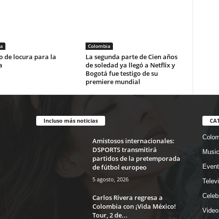
a
Colombia
 de locura para la
La segunda parte de Cien años
a
de soledad ya llegó a Netflix y
Bogotá fue testigo de su
premiere mundial
Incluso más noticias
CA
Colom
Amistosos internacionales:
DSPORTS transmitirá
Musi
partidos de la pretemporada
de fútbol europeo
Event
5 agosto, 2026
Telev
Celeb
Carlos Rivera regresa a
Colombia con ¡Vida México!
Video
Tour, 2 de...