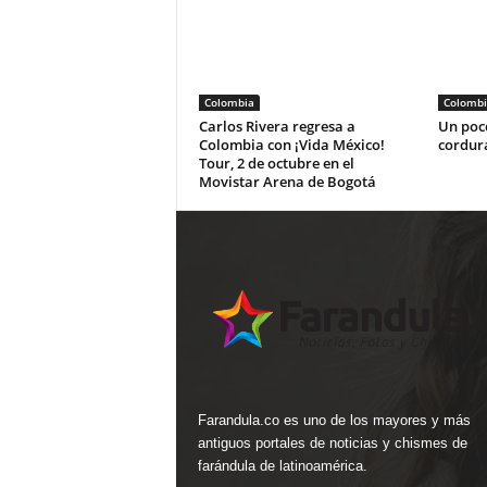
Colombia
Colombi
Carlos Rivera regresa a
Un poco
Colombia con ¡Vida México!
cordur
Tour, 2 de octubre en el
Movistar Arena de Bogotá
Farandula.co es uno de los mayores y más
antiguos portales de noticias y chismes de
farándula de latinoamérica.