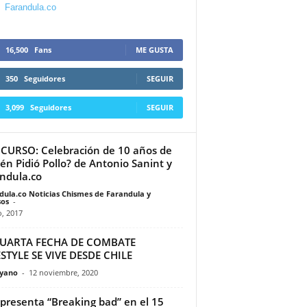
Farandula.co
16,500
Fans
ME GUSTA
350
Seguidores
SEGUIR
3,099
Seguidores
SEGUIR
URSO: Celebración de 10 años de
én Pidió Pollo? de Antonio Sanint y
ndula.co
dula.co Noticias Chismes de Farandula y
os
-
o, 2017
CUARTA FECHA DE COMBATE
STYLE SE VIVE DESDE CHILE
yano
-
12 noviembre, 2020
presenta “Breaking bad” en el 15