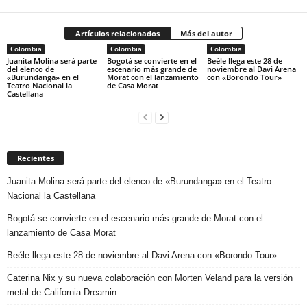
Artículos relacionados
Más del autor
Colombia
Colombia
Colombia
Juanita Molina será parte
Bogotá se convierte en el
Beéle llega este 28 de
del elenco de
escenario más grande de
noviembre al Davi Arena
«Burundanga» en el
Morat con el lanzamiento
con «Borondo Tour»
Teatro Nacional la
de Casa Morat
Castellana
Recientes
Juanita Molina será parte del elenco de «Burundanga» en el Teatro
Nacional la Castellana
Bogotá se convierte en el escenario más grande de Morat con el
lanzamiento de Casa Morat
Beéle llega este 28 de noviembre al Davi Arena con «Borondo Tour»
Caterina Nix y su nueva colaboración con Morten Veland para la versión
metal de California Dreamin