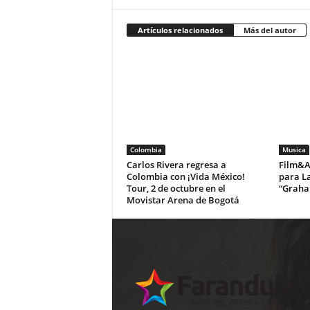
Artículos relacionados
Más del autor
Colombia
Musica
Carlos Rivera regresa a
Film&Ar
Colombia con ¡Vida México!
para La
Tour, 2 de octubre en el
“Graha
Movistar Arena de Bogotá