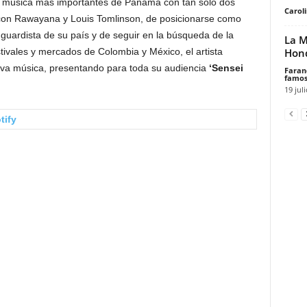
de música más importantes de Panamá con tan solo dos
Carol
 con Rawayana y Louis Tomlinson, de posicionarse como
uardista de su país y de seguir en la búsqueda de la
La M
Hond
stivales y mercados de Colombia y México, el artista
eva música, presentando para toda su audiencia
‘Sensei
Faran
famos
19 jul
tify