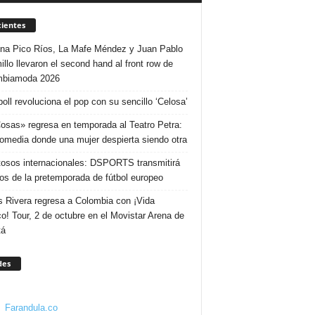
ientes
ina Pico Ríos, La Mafe Méndez y Juan Pablo
illo llevaron el second hand al front row de
mbiamoda 2026
poll revoluciona el pop con su sencillo ‘Celosa’
osas» regresa en temporada al Teatro Petra:
omedia donde una mujer despierta siendo otra
osos internacionales: DSPORTS transmitirá
dos de la pretemporada de fútbol europeo
s Rivera regresa a Colombia con ¡Vida
o! Tour, 2 de octubre en el Movistar Arena de
tá
des
Farandula.co