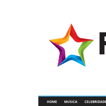
–
HOME
MUSICA
CELEBRIDAD
F