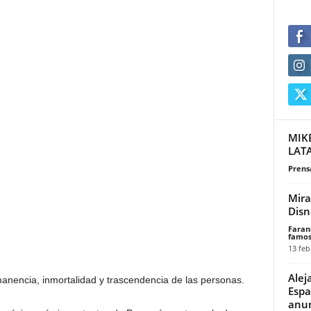
MIK
LAT
Prensa
Mira
Disn
Faran
famos
13 feb
Alej
rmanencia, inmortalidad y trascendencia de las personas.
Espa
anun