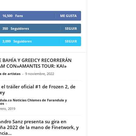
16,500
Fans
ME GUSTA
350
Seguidores
SEGUIR
3,099
Seguidores
SEGUIR
E BAHÍA Y GREEICY RECORRERÁN
AM CON»AMANTES TOUR: KAI»
 de artistas
-
9 noviembre, 2022
 el tráiler oficial #1 de Frozen 2, de
ey
dula.co Noticias Chismes de Farandula y
os
-
rero, 2019
andro Sanz presenta su gira en
ña 2022 de la mano de Finetwork, y
cia...