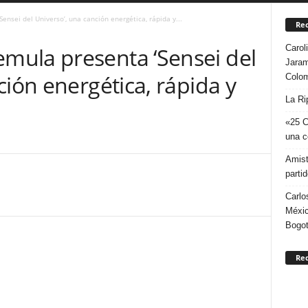
sei del Universo’, una canción energética, rápida y...
Rec
Carol
ula presenta ‘Sensei del
Jaram
ción energética, rápida y
Colo
La Ri
«25 C
una c
Amist
parti
Carlo
Méxic
Bogo
Re