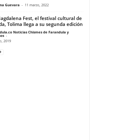
ina Guevara
-
11 marzo, 2022
agdalena Fest, el festival cultural de
a, Tolima llega a su segunda edición
dula.co Noticias Chismes de Farandula y
os
-
io, 2019