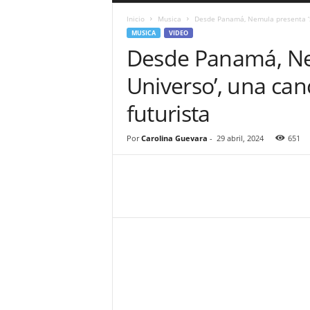
a
Inicio
Musica
Desde Panamá, Nemula presenta ‘Sen
r
MUSICA
VIDEO
a
Desde Panamá, Nem
n
d
Universo’, una can
u
l
futurista
a
.
C
Por
Carolina Guevara
-
29 abril, 2024
651
O
N
o
t
i
c
i
a
s
d
e