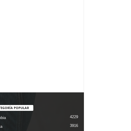
TEGORÍA POPULAR
4229
bia
3916
ca