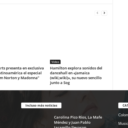
Video
ts presenta en exclusiva
Hamilton explora sonidos del
tinoamérica el especial
dancehall en «Jamaica
m Norton y Madonna”
(wiki,wiki)», su nuevo sencillo
junto a Sog
Incluso más noticias
CA
Colom
Carolina Pico Ríos, La Mafe
Méndez y Juan Pablo
Musi
Jaramillo llevaron...