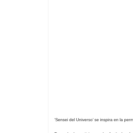
F
a
m
o
s
o
s
‘Sensei del Universo’ se inspira en la pe