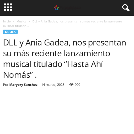
Inicio
Musica
DLL y Ania Gadea, nos presentan su más reciente lanzamiento
musical titulado...
MUSICA
DLL y Ania Gadea, nos presentan
su más reciente lanzamiento
musical titulado “Hasta Ahí
Nomás” .
Por
Maryory Sanchez
-
14 marzo, 2023
990