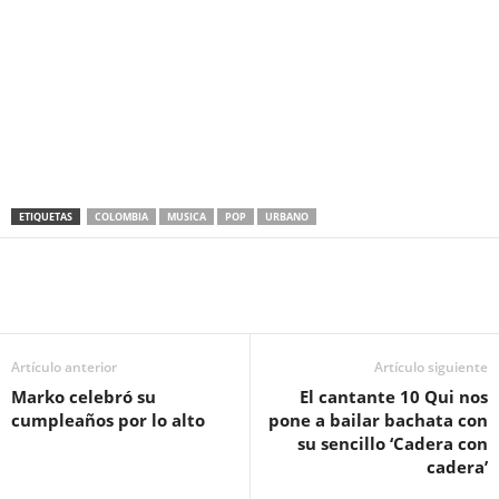
ETIQUETAS
COLOMBIA
MUSICA
POP
URBANO
Artículo anterior
Artículo siguiente
Marko celebró su
El cantante 10 Qui nos
cumpleaños por lo alto
pone a bailar bachata con
su sencillo ‘Cadera con
cadera’