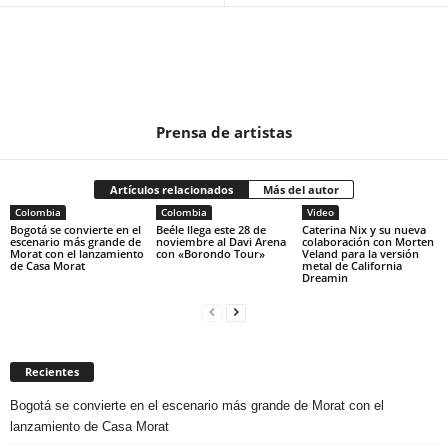
Prensa de artistas
Artículos relacionados
Más del autor
Colombia
Colombia
Video
Bogotá se convierte en el
Beéle llega este 28 de
Caterina Nix y su nueva
escenario más grande de
noviembre al Davi Arena
colaboración con Morten
Morat con el lanzamiento
con «Borondo Tour»
Veland para la versión
de Casa Morat
metal de California
Dreamin
Recientes
Bogotá se convierte en el escenario más grande de Morat con el
lanzamiento de Casa Morat