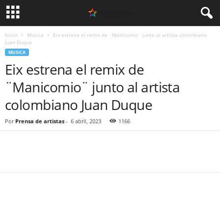
Inicio
Musica
Eix estrena el remix de ¨Manicomio¨ junto al artista colombiano
Juan Duque
MUSICA
Eix estrena el remix de
¨Manicomio¨ junto al artista
colombiano Juan Duque
Por
Prensa de artistas
-
6 abril, 2023
1166