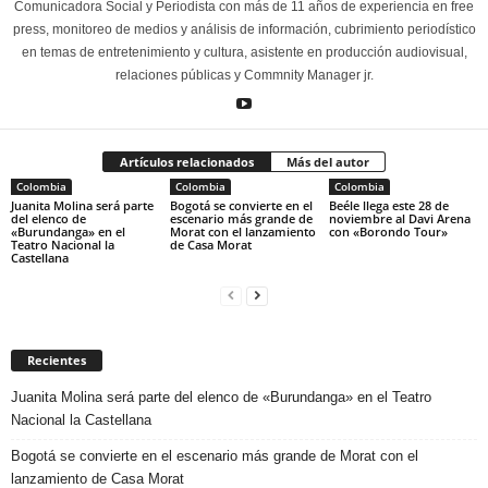
Comunicadora Social y Periodista con más de 11 años de experiencia en free
press, monitoreo de medios y análisis de información, cubrimiento periodístico
en temas de entretenimiento y cultura, asistente en producción audiovisual,
relaciones públicas y Commnity Manager jr.
Artículos relacionados
Más del autor
Colombia
Colombia
Colombia
Juanita Molina será parte
Bogotá se convierte en el
Beéle llega este 28 de
del elenco de
escenario más grande de
noviembre al Davi Arena
«Burundanga» en el
Morat con el lanzamiento
con «Borondo Tour»
Teatro Nacional la
de Casa Morat
Castellana
Recientes
Juanita Molina será parte del elenco de «Burundanga» en el Teatro
Nacional la Castellana
Bogotá se convierte en el escenario más grande de Morat con el
lanzamiento de Casa Morat