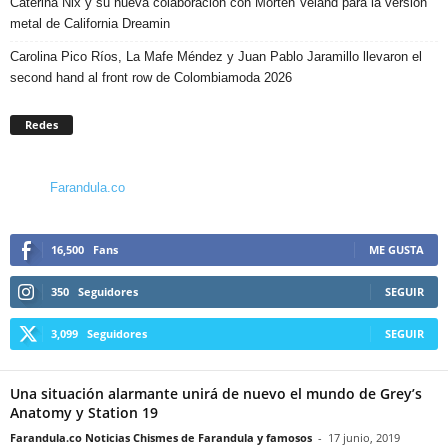
Caterina Nix y su nueva colaboración con Morten Veland para la versión
metal de California Dreamin
Carolina Pico Ríos, La Mafe Méndez y Juan Pablo Jaramillo llevaron el
second hand al front row de Colombiamoda 2026
Redes
Farandula.co
16,500
Fans
ME GUSTA
350
Seguidores
SEGUIR
3,099
Seguidores
SEGUIR
Una situación alarmante unirá de nuevo el mundo de Grey’s
Anatomy y Station 19
Farandula.co Noticias Chismes de Farandula y famosos
-
17 junio, 2019