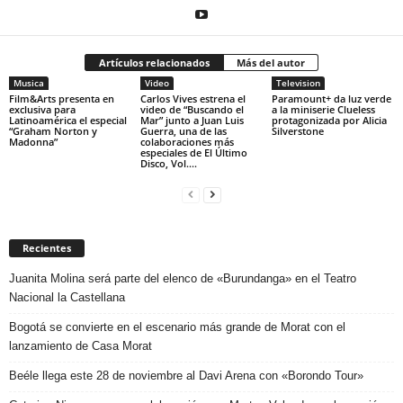
Artículos relacionados
Más del autor
Musica
Video
Television
Film&Arts presenta en
Carlos Vives estrena el
Paramount+ da luz verde
exclusiva para
video de “Buscando el
a la miniserie Clueless
Latinoamérica el especial
Mar” junto a Juan Luis
protagonizada por Alicia
“Graham Norton y
Guerra, una de las
Silverstone
Madonna”
colaboraciones más
especiales de El Último
Disco, Vol....
Recientes
Juanita Molina será parte del elenco de «Burundanga» en el Teatro
Nacional la Castellana
Bogotá se convierte en el escenario más grande de Morat con el
lanzamiento de Casa Morat
Beéle llega este 28 de noviembre al Davi Arena con «Borondo Tour»