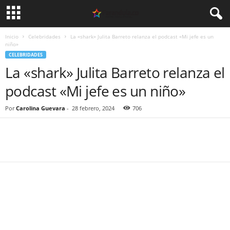
Inicio
Celebridades
La «shark» Julita Barreto relanza el podcast «Mi jefe es un
niño»
CELEBRIDADES
La «shark» Julita Barreto relanza el
podcast «Mi jefe es un niño»
Por
Carolina Guevara
-
28 febrero, 2024
706