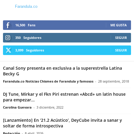
Farandula.co
16,500
Fans
ME GUSTA
350
Seguidores
SEGUIR
3,099
Seguidores
SEGUIR
Canal Sony presenta en exclusiva a la superestrella Latina
Becky G
Farandula.co Noticias Chismes de Farandula y famosos
-
28 septiembre, 2018
DJ Tune, Mirkar y el Fkn Piri estrenan «Abcd» un latin house
para empezar...
Carolina Guevara
-
3 diciembre, 2022
[Lanzamiento] En ‘21.2 Acústico’, DeyCube invita a sanar y
soltar de forma introspectiva
Redacción
-
8 abril, 2026