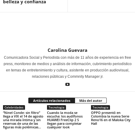
belleza y confianza
Carolina Guevara
Comunicadora Social y Periodista con más de 11 años de experiencia en free
press, monitoreo de medios y análisis de información, cubrimiento periodístico
en temas de entretenimiento y cultura, asistente en producción audiovisual,
relaciones públicas y Commnity Manager jr.
Artículos relacionados
Más del autor
Celebridades
Tecnologia
Tecnologia
“Ninel Conde: sin filtro”
Cuando la moda se
OPPO presentó en
llega a VIX el 14 de agosto
escucha: los audífonos
Colombia la nueva Serie
una mirada íntima y sin
HUAWEI FreeClip 2 S
Reno16 en el Maloka City
reservas de una de las
llegan para completar
Hall
figuras más polémicas...
cualquier look