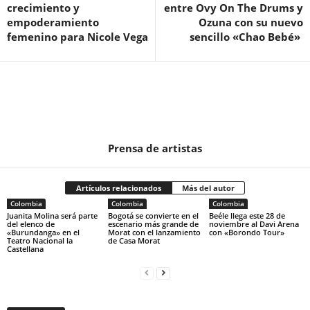
crecimiento y
entre Ovy On The Drums y
empoderamiento
Ozuna con su nuevo
femenino para Nicole Vega
sencillo «Chao Bebé»
Prensa de artistas
Artículos relacionados
Más del autor
Colombia
Colombia
Colombia
Juanita Molina será parte
Bogotá se convierte en el
Beéle llega este 28 de
del elenco de
escenario más grande de
noviembre al Davi Arena
«Burundanga» en el
Morat con el lanzamiento
con «Borondo Tour»
Teatro Nacional la
de Casa Morat
Castellana