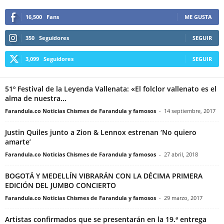
16,500
Fans
ME GUSTA
350
Seguidores
SEGUIR
3,099
Seguidores
SEGUIR
51º Festival de la Leyenda Vallenata: «El folclor vallenato es el
alma de nuestra...
Farandula.co Noticias Chismes de Farandula y famosos
-
14 septiembre, 2017
Justin Quiles junto a Zion & Lennox estrenan ‘No quiero
amarte’
Farandula.co Noticias Chismes de Farandula y famosos
-
27 abril, 2018
BOGOTÁ Y MEDELLÍN VIBRARÁN CON LA DÉCIMA PRIMERA
EDICIÓN DEL JUMBO CONCIERTO
Farandula.co Noticias Chismes de Farandula y famosos
-
29 marzo, 2017
Artistas confirmados que se presentarán en la 19.ª entrega