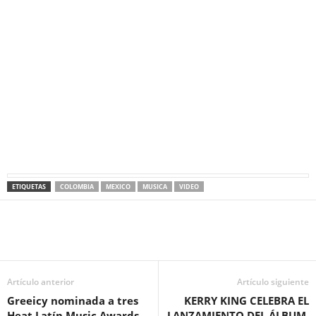
ETIQUETAS
COLOMBIA
MEXICO
MUSICA
VIDEO
Artículo anterior
Artículo siguiente
Greeicy nominada a tres
KERRY KING CELEBRA EL
Heat Latín Music Awards
LANZAMIENTO DEL ÁLBUM