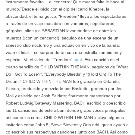
instrumento favorito… el cencerro! Que mucha falta le hace al
mundo.”Desde el inicio con el clip del carro fúnebre, la
obscuridad, el tema gótico, “Freedom” lleva a los espectadores
a través de un viaje macabro con vampiros, sepultureros,
gárgolas, alien y a SEBASTIAN levantándose de entre los
muertos (¡con un cencerro!), seguido de una escena de un
siniestro club nocturno y una actuación en vivo de la banda;
vean el final… se sorprenderán con una estrella zombie muy
especial. Ve el video de “Freedom”
aquí
. Esta canción es el
cuarto sencillo de CHILD WITHIN THE MAN, seguidos de “What
Do I Got To Lose?”, “Everybody Bleeds” y “(Hold On) To The
Dream.” CHILD WITHIN THE MAN fue grabado en Orlando,
Florida; producido y mezclado por Baskette; grabado por Jed
Moll y asistido por Josh Saldate; finalmente masterizado por
Robert Ludwig/Gateway Mastering. BACH escribió o coescribió
las 11 canciones de este álbum donde grabó voces principales
así como los coros. CHILD WITHIN THE MAN incluye algunos
invitados como John 5, Steve Stevens y Oria nthi quien ayudó a
co escribir sus respectivas canciones junto con BACH. Así como