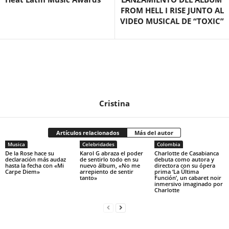
FROM HELL I RISE JUNTO AL
VIDEO MUSICAL DE “TOXIC”
Cristina
Artículos relacionados
Más del autor
Musica
Celebridades
Colombia
De la Rose hace su
Karol G abraza el poder
Charlotte de Casabianca
declaración más audaz
de sentirlo todo en su
debuta como autora y
hasta la fecha con «Mi
nuevo álbum, «No me
directora con su ópera
Carpe Diem»
arrepiento de sentir
prima ‘La Última
tanto»
Función’, un cabaret noir
inmersivo imaginado por
Charlotte