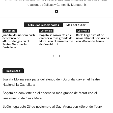
relaciones públicas y Commnity Manager jr.
Artículos relacionados
Más del autor
Colombia
Colombia
Colombia
Juanita Molina será parte
Bogotá se convierte en el
Beéle llega este 28 de
del elenco de
escenario más grande de
noviembre al Davi Arena
«Burundanga» en el
Morat con el lanzamiento
con «Borondo Tour»
Teatro Nacional la
de Casa Morat
Castellana
Recientes
Juanita Molina será parte del elenco de «Burundanga» en el Teatro
Nacional la Castellana
Bogotá se convierte en el escenario más grande de Morat con el
lanzamiento de Casa Morat
Beéle llega este 28 de noviembre al Davi Arena con «Borondo Tour»