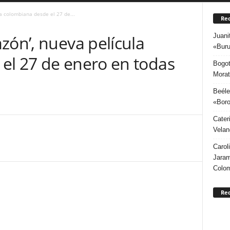
a colombiana desde el 27 de...
Rec
Juani
zón’, nueva película
«Buru
el 27 de enero en todas
Bogot
Morat
Beéle
«Boro
Cater
Velan
Carol
Jaram
Colo
Re