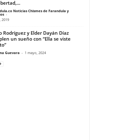
bertad,...
dula.co Noticias Chismes de Farandula y
os
-
, 2019
ao Rodríguez y Elder Dayán Díaz
len un sueño con “Ella se viste
to”
ina Guevara
-
1 mayo, 2024