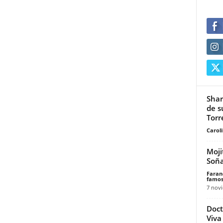
Shar
de s
Torr
Carol
Moji
Soña
Faran
famos
7 nov
Doct
Viva