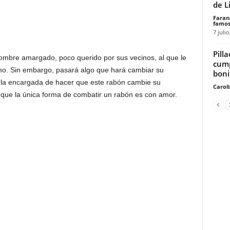
de Li
Faran
famos
7 julio
Pill
hombre amargado, poco querido por sus vecinos, al que le
cump
jimo. Sin embargo, pasará algo que hará cambiar su
boni
á la encargada de hacer que este rabón cambie su
Carol
rque la única forma de combatir un rabón es con amor.