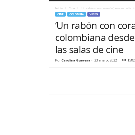
a
Inicio
Cine
‘Un rabón con corazón’, nueva películ
r
CINE
COLOMBIA
VIDEO
a
‘Un rabón con cora
n
d
colombiana desde 
u
l
las salas de cine
a
.
C
Por
Carolina Guevara
-
23 enero, 2022
1502
O
N
o
t
i
c
i
a
s
d
e