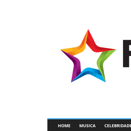
–
HOME
MUSICA
CELEBRIDAD
F