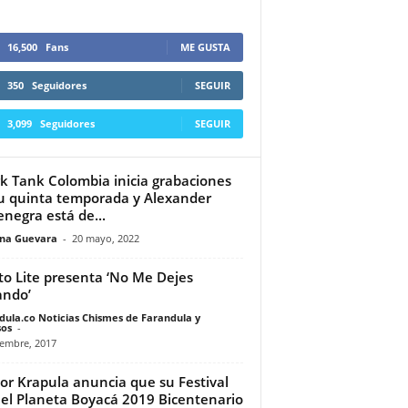
16,500
Fans
ME GUSTA
350
Seguidores
SEGUIR
3,099
Seguidores
SEGUIR
k Tank Colombia inicia grabaciones
u quinta temporada y Alexander
enegra está de...
ina Guevara
-
20 mayo, 2022
to Lite presenta ‘No Me Dejes
ndo’
dula.co Noticias Chismes de Farandula y
os
-
iembre, 2017
or Krapula anuncia que su Festival
 el Planeta Boyacá 2019 Bicentenario