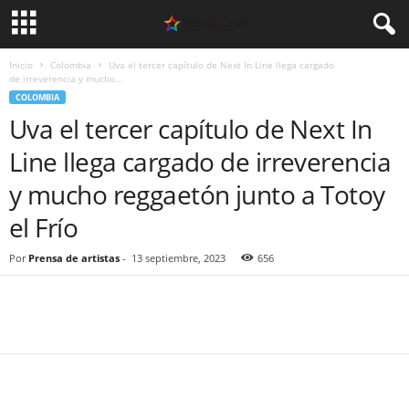
Inicio
Colombia
Uva el tercer capítulo de Next In Line llega cargado
de irreverencia y mucho...
COLOMBIA
Uva el tercer capítulo de Next In
Line llega cargado de irreverencia
y mucho reggaetón junto a Totoy
el Frío
Por
Prensa de artistas
-
13 septiembre, 2023
656