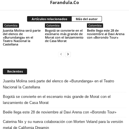
Farandula.Co
Artículos relacionados
Más del autor
Colombia
Colombia
Colombia
Juanita Molina será parte
Bogotá se convierte en el
Beéle llega este 28 de
del elenco de
escenario más grande de
noviembre al Davi Arena
«Burundanga» en el
Morat con el lanzamiento
con «Borondo Tour»
Teatro Nacional la
de Casa Morat
Castellana
Recientes
Juanita Molina será parte del elenco de «Burundanga» en el Teatro
Nacional la Castellana
Bogotá se convierte en el escenario más grande de Morat con el
lanzamiento de Casa Morat
Beéle llega este 28 de noviembre al Davi Arena con «Borondo Tour»
Caterina Nix y su nueva colaboración con Morten Veland para la versión
metal de California Dreamin