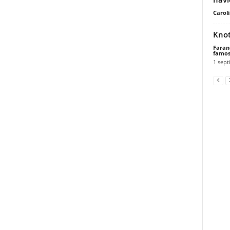
Carol
Knot
Faran
famos
1 sept