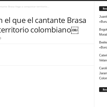
antante Brasa llega a conquistar territorio...
Rec
Juani
con el que el cantante Brasa
«Buru
 territorio colombiano￼
Bogot
Morat
0
Beéle
«Boro
Cater
Velan
Carol
Jaram
Colo
Re