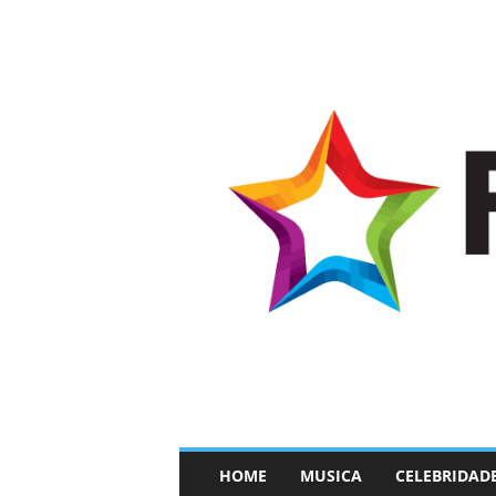
–
HOME
MUSICA
CELEBRIDAD
F