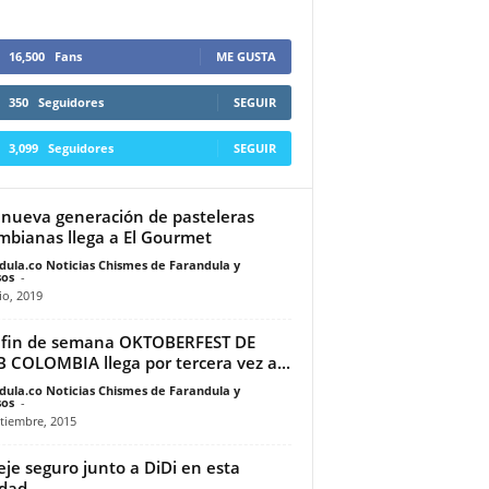
16,500
Fans
ME GUSTA
350
Seguidores
SEGUIR
3,099
Seguidores
SEGUIR
nueva generación de pasteleras
mbianas llega a El Gourmet
dula.co Noticias Chismes de Farandula y
os
-
io, 2019
 fin de semana OKTOBERFEST DE
 COLOMBIA llega por tercera vez a...
dula.co Noticias Chismes de Farandula y
os
-
tiembre, 2015
eje seguro junto a DiDi en esta
dad