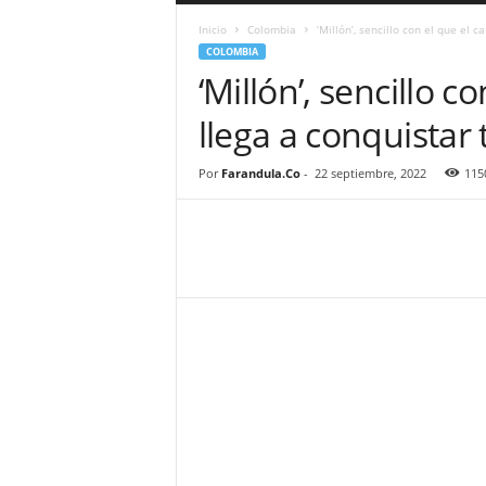
a
Inicio
Colombia
‘Millón’, sencillo con el que el c
r
COLOMBIA
a
‘Millón’, sencillo 
n
d
llega a conquistar
u
l
a
Por
Farandula.Co
-
22 septiembre, 2022
115
.
C
O
N
o
t
i
c
i
a
s
d
e