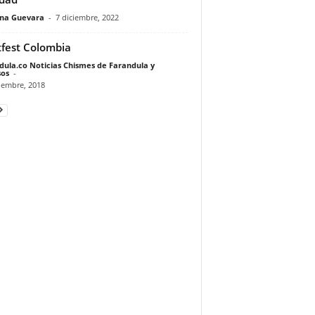
ina Guevara
-
7 diciembre, 2022
fest Colombia
dula.co Noticias Chismes de Farandula y
os
-
iembre, 2018