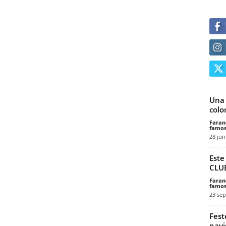
Una 
colo
Faran
famos
28 jun
Este
CLUB
Faran
famos
23 sep
Fest
navi