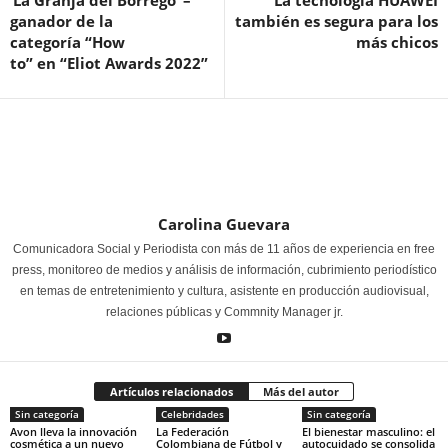
‘La Granja del Borrego’ –
La tecnología HUAWEI
ganador de la
también es segura para los
categoría “How
más chicos
to” en “Eliot Awards 2022”
Carolina Guevara
Comunicadora Social y Periodista con más de 11 años de experiencia en free
press, monitoreo de medios y análisis de información, cubrimiento periodístico
en temas de entretenimiento y cultura, asistente en producción audiovisual,
relaciones públicas y Commnity Manager jr.
Artículos relacionados
Más del autor
Sin categoría
Celebridades
Sin categoría
Avon lleva la innovación
La Federación
El bienestar masculino: el
cosmética a un nuevo
Colombiana de Fútbol y
autocuidado se consolida