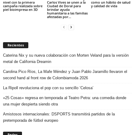
nivel con la primera
Carlos Vives se unen a la
como un hábito de salud
campaña realizada sobre
Ciudad de Doral para
y calidad de vida
piel bioimpresa en 3D
brindar ayuda
humanitaria a las familias
afectadas por...
Recientes
Caterina Nix y su nueva colaboración con Morten Veland para la versión
metal de California Dreamin
Carolina Pico Ríos, La Mafe Méndez y Juan Pablo Jaramillo llevaron el
second hand al front row de Colombiamoda 2026
La Ripoll revoluciona el pop con su sencillo ‘Celosa’
«25 Cosas» regresa en temporada al Teatro Petra: una comedia donde
una mujer despierta siendo otra
Amistosos internacionales: DSPORTS transmitirá partidos de la
pretemporada de fútbol europeo
Redes