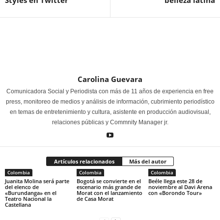
Styles en Twitter
belleza latina
Carolina Guevara
Comunicadora Social y Periodista con más de 11 años de experiencia en free
press, monitoreo de medios y análisis de información, cubrimiento periodístico
en temas de entretenimiento y cultura, asistente en producción audiovisual,
relaciones públicas y Commnity Manager jr.
Artículos relacionados
Más del autor
Colombia
Colombia
Colombia
Juanita Molina será parte
Bogotá se convierte en el
Beéle llega este 28 de
del elenco de
escenario más grande de
noviembre al Davi Arena
«Burundanga» en el
Morat con el lanzamiento
con «Borondo Tour»
Teatro Nacional la
de Casa Morat
Castellana