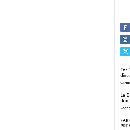
Fer 
disc
Carol
La B
dona
Redac
FAR
PRE