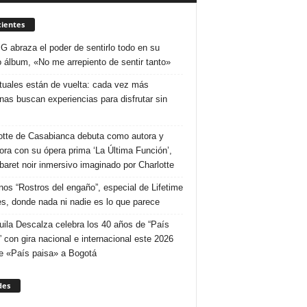
ientes
 G abraza el poder de sentirlo todo en su
 álbum, «No me arrepiento de sentir tanto»
ituales están de vuelta: cada vez más
nas buscan experiencias para disfrutar sin
otte de Casabianca debuta como autora y
tora con su ópera prima ‘La Última Función’,
baret noir inmersivo imaginado por Charlotte
nos “Rostros del engaño”, especial de Lifetime
s, donde nada ni nadie es lo que parece
uila Descalza celebra los 40 años de “País
” con gira nacional e internacional este 2026
e «País paisa» a Bogotá
des