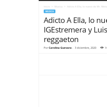
a
Inicio
Musica
Adicto A Ella, lo nuevo de Mr. Melo,
r
MUSICA
a
Adicto A Ella, lo n
n
d
IGEstremera y Luis
u
l
reggaeton
a
.
C
Por
Carolina Guevara
-
3 diciembre, 2020
1
O
N
o
t
i
c
i
a
s
d
e