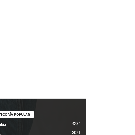
TEGORÍA POPULAR
4234
bia
3921
ca