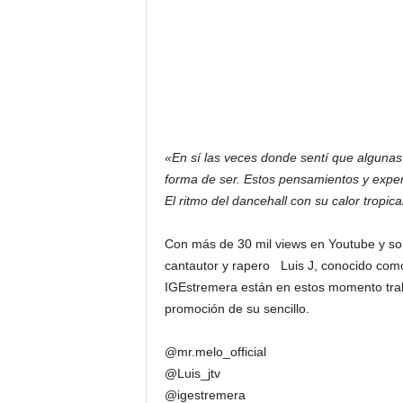
«En sí las veces donde sentí que algunas
forma de ser. Estos pensamientos y experi
El ritmo del dancehall con su calor tropica
Con más de 30 mil views en Youtube y son
cantautor y rapero Luis J, conocido como
IGEstremera están en estos momento trab
promoción de su sencillo.
@mr.melo_official
@Luis_jtv
@igestremera