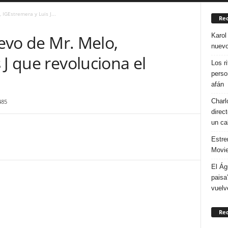
 IGEstremera y Luis J...
Rec
Karol
uevo de Mr. Melo,
nuevo
 J que revoluciona el
Los r
perso
afán
Charl
485
direc
un ca
Estre
Movie
El Ág
paisa
vuelv
Re