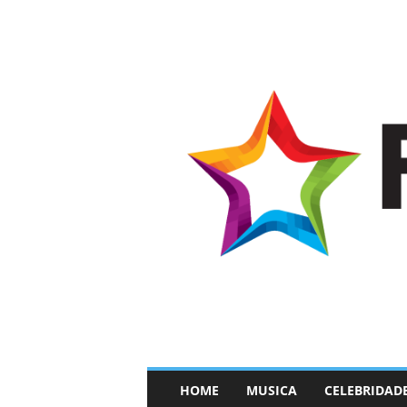
–
HOME
MUSICA
CELEBRIDAD
F