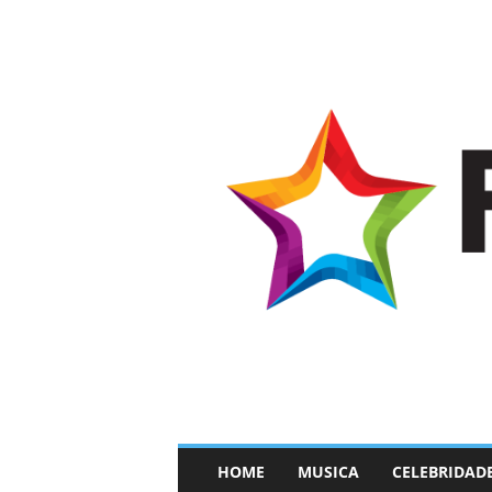
–
HOME
MUSICA
CELEBRIDAD
F