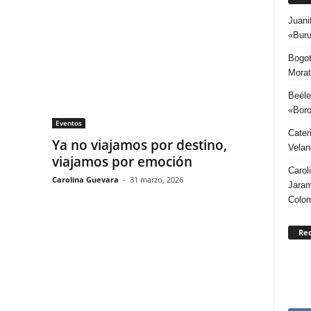
Juani
«Buru
Bogot
Morat
Beéle
«Boro
Eventos
Cater
Ya no viajamos por destino,
Velan
viajamos por emoción
Carol
Carolina Guevara
-
31 marzo, 2026
Jaram
Colo
Re