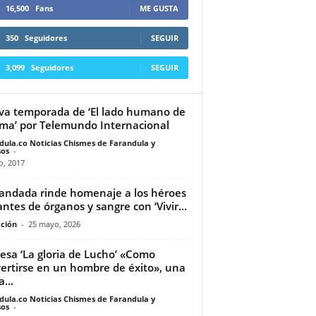
16,500
Fans
ME GUSTA
350
Seguidores
SEGUIR
3,099
Seguidores
SEGUIR
a temporada de ‘El lado humano de
ama’ por Telemundo Internacional
dula.co Noticias Chismes de Farandula y
os
-
io, 2017
andada rinde homenaje a los héroes
ntes de órganos y sangre con ‘Vivir...
ción
-
25 mayo, 2026
esa ‘La gloria de Lucho’ «Como
ertirse en un hombre de éxito», una
...
dula.co Noticias Chismes de Farandula y
os
-