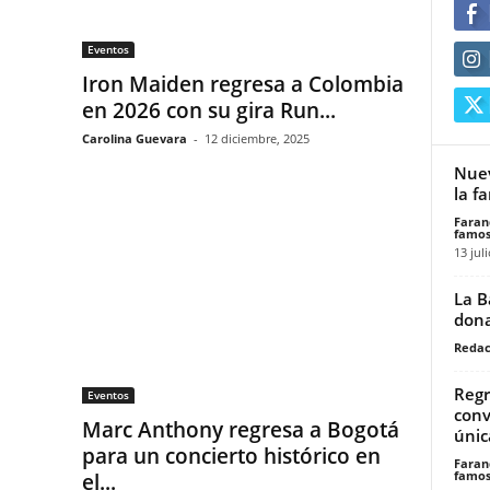
Eventos
Iron Maiden regresa a Colombia
en 2026 con su gira Run...
Carolina Guevara
-
12 diciembre, 2025
Nuev
la f
Faran
famos
13 jul
La B
dona
Redac
Regr
Eventos
conv
Marc Anthony regresa a Bogotá
única
para un concierto histórico en
Faran
famos
el...