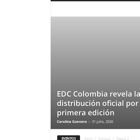
a
r
EVENTOS
a
n
d
u
l
a
.
C
O
N
o
t
EDC Colombia revela l
i
distribución oficial por
c
i
primera edición
a
s
Carolina Guevara
-
31 julio, 2026
d
e
EVENTOS
Inicio
Eventos
Página 2