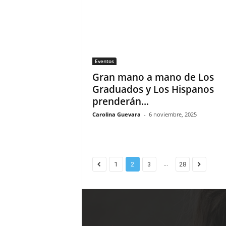
Eventos
Gran mano a mano de Los
Graduados y Los Hispanos
prenderán...
Carolina Guevara
-
6 noviembre, 2025
...
1
2
3
28