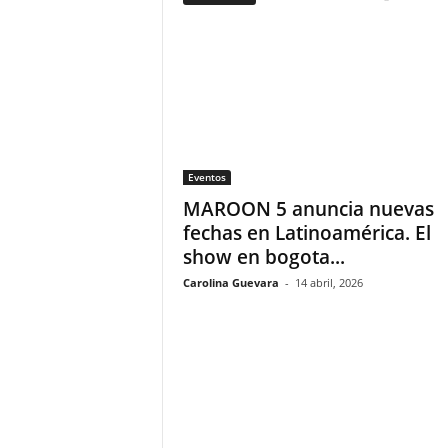
F
a
m
o
s
o
s
Eventos
MAROON 5 anuncia nuevas
fechas en Latinoamérica. El
show en bogota...
Carolina Guevara
-
14 abril, 2026